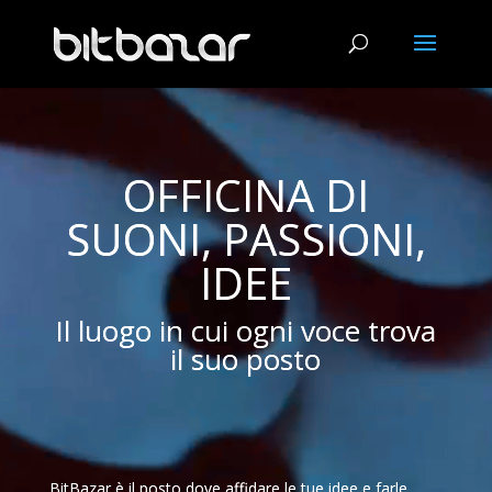
Video
Player
OFFICINA DI
SUONI, PASSIONI,
IDEE
Il luogo in cui ogni voce trova
il suo posto
BitBazar è il posto dove affidare le tue idee e farle