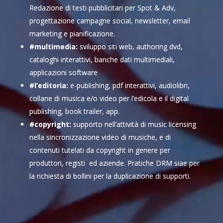
Redazione di testi pubblicitari per Spot & Adv,
progettazione campagne social, newsletter, email
marketing e pianificazione.
#multimedia:
sviluppo siti web, authoring dvd,
cataloghi interattivi, banche dati multimediali,
applicazioni software
#l’editoria:
e-publishing, pdf interattivi, audiolibri,
collane di musica e/o video per l’edicola e il digital
publishing, book trailer, app.
#copyright:
supporto nell’attività di music licensing
nella sincronizzazione video di musiche, e di
contenuti tutelati da copyright in genere per
produttori, registi ed aziende. Pratiche DRM siae per
la richiesta di bollini per la duplicazione di supporti.